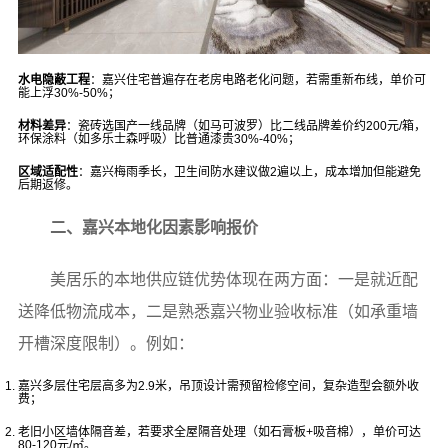
水电隐蔽工程
：嘉兴住宅普遍存在老房电路老化问题，若需重新布线，单价可
能上浮30%-50%；
材料差异
：瓷砖选国产一线品牌（如马可波罗）比二线品牌差价约200元/箱，
环保涂料（如多乐士森呼吸）比普通漆贵30%-40%；
区域适配性
：嘉兴梅雨季长，卫生间防水建议做2遍以上，成本增加但能避免
后期返修。
二、嘉兴本地化因素影响报价
美居乐的本地供应链优势体现在两方面：一是就近配
送降低物流成本，二是熟悉嘉兴物业验收标准（如承重墙
开槽深度限制）。例如：
嘉兴多层住宅层高多为2.9米，吊顶设计需预留检修空间，复杂造型会额外收
费；
老旧小区墙体隔音差，若要求全屋隔音处理（如石膏板+吸音棉），单价可达
80-120元/㎡。