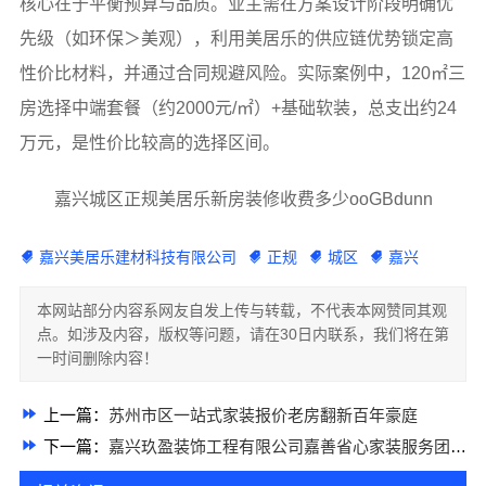
核心在于平衡预算与品质。业主需在方案设计阶段明确优
先级（如环保＞美观），利用美居乐的供应链优势锁定高
性价比材料，并通过合同规避风险。实际案例中，120㎡三
房选择中端套餐（约2000元/㎡）+基础软装，总支出约24
万元，是性价比较高的选择区间。
嘉兴城区正规美居乐新房装修收费多少ooGBdunn
嘉兴美居乐建材科技有限公司
正规
城区
嘉兴
本网站部分内容系网友自发上传与转载，不代表本网赞同其观
点。如涉及内容，版权等问题，请在30日内联系，我们将在第
一时间删除内容！
上一篇：
苏州市区一站式家装报价老房翻新百年豪庭
下一篇：
嘉兴玖盈装饰工程有限公司嘉善省心家装服务团队拎包入住