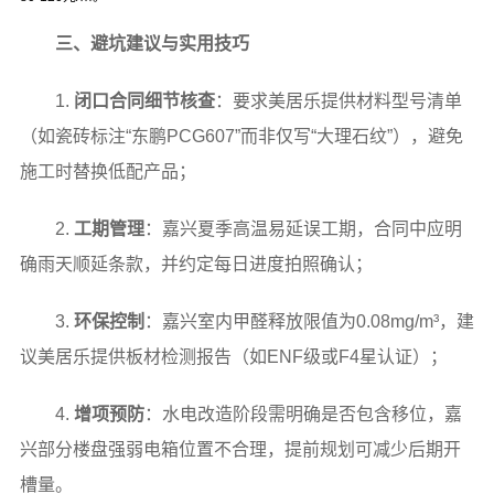
三、避坑建议与实用技巧
1.
闭口合同细节核查
：要求美居乐提供材料型号清单
（如瓷砖标注“东鹏PCG607”而非仅写“大理石纹”），避免
施工时替换低配产品；
2.
工期管理
：嘉兴夏季高温易延误工期，合同中应明
确雨天顺延条款，并约定每日进度拍照确认；
3.
环保控制
：嘉兴室内甲醛释放限值为0.08mg/m³，建
议美居乐提供板材检测报告（如ENF级或F4星认证）；
4.
增项预防
：水电改造阶段需明确是否包含移位，嘉
兴部分楼盘强弱电箱位置不合理，提前规划可减少后期开
槽量。