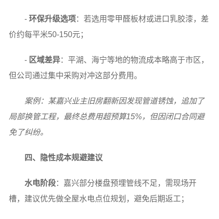
-
环保升级选项
：若选用零甲醛板材或进口乳胶漆，差
价约每平米50-150元；
-
区域差异
：平湖、海宁等地的物流成本略高于市区，
但公司通过集中采购对冲这部分费用。
案例：某嘉兴业主旧房翻新因发现管道锈蚀，追加了
局部换管工程，最终总费用超预算15%，但因闭口合同避
免了纠纷。
四、隐性成本规避建议
水电阶段
：嘉兴部分楼盘预埋管线不足，需现场开
槽，建议优先做全屋水电点位规划，避免后期返工；