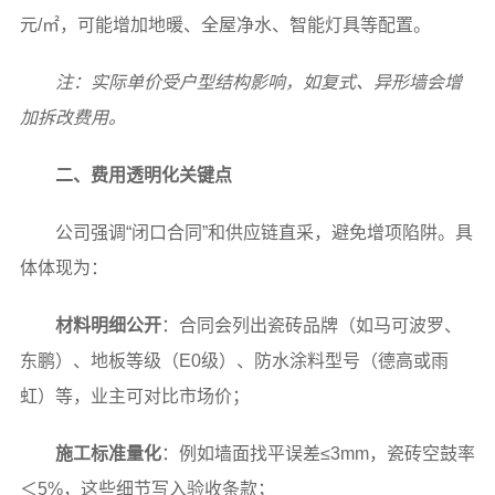
元/㎡，可能增加地暖、全屋净水、智能灯具等配置。
注：实际单价受户型结构影响，如复式、异形墙会增
加拆改费用。
二、费用透明化关键点
公司强调“闭口合同”和供应链直采，避免增项陷阱。具
体体现为：
材料明细公开
：合同会列出瓷砖品牌（如马可波罗、
东鹏）、地板等级（E0级）、防水涂料型号（德高或雨
虹）等，业主可对比市场价；
施工标准量化
：例如墙面找平误差≤3mm，瓷砖空鼓率
＜5%，这些细节写入验收条款；