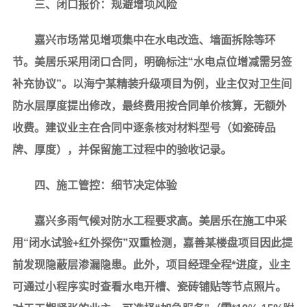
三、闭口报价：规避增项风险
嘉兴市场常见增项集中在水电改造、墙面拆除等环
节。美居乐采用闭口合同，明确标注“水电点位增减需另签
补充协议”。以海宁某精装升级项目为例，业主仅对卫生间
防水层厚度提出修改，最终费用按合同单价核算，无额外
收费。建议业主在合同中逐条核对材料型号（如瓷砖品
牌、厚度），并保留施工过程中的验收记录。
四、施工管控：细节决定体验
嘉兴多雨气候对防水工程要求高。美居乐在施工中采
用“闭水试验+红外探伤”双重检测，嘉善某楼盘项目因此提
前发现隐蔽层渗漏隐患。此外，项目经理全程*进度，业主
可通过小程序实时查看水电开槽、瓷砖铺贴等节点照片。