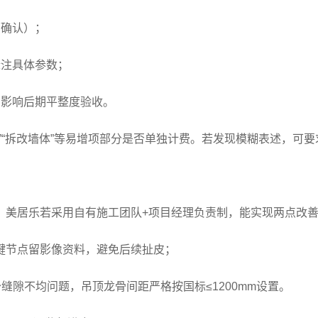
面确认）；
标注具体参数；
，影响后期平整度验收。
”“拆改墙体”等易增项部分是否单独计费。若发现模糊表述，可
。美居乐若采用自有施工团队+项目经理负责制，能实现两点改
键节点留影像资料，避免后续扯皮；
缝隙不均问题，吊顶龙骨间距严格按国标≤1200mm设置。