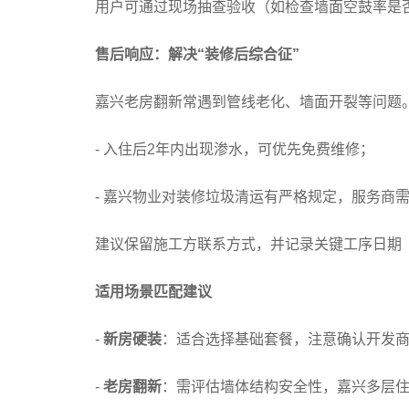
用户可通过现场抽查验收（如检查墙面空鼓率是
售后响应：解决“装修后综合征”
嘉兴老房翻新常遇到管线老化、墙面开裂等问题
- 入住后2年内出现渗水，可优先免费维修；
- 嘉兴物业对装修垃圾清运有严格规定，服务商
建议保留施工方联系方式，并记录关键工序日期
适用场景匹配建议
-
新房硬装
：适合选择基础套餐，注意确认开发
-
老房翻新
：需评估墙体结构安全性，嘉兴多层